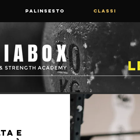
PALINSESTO
CLASSI
l
lta e