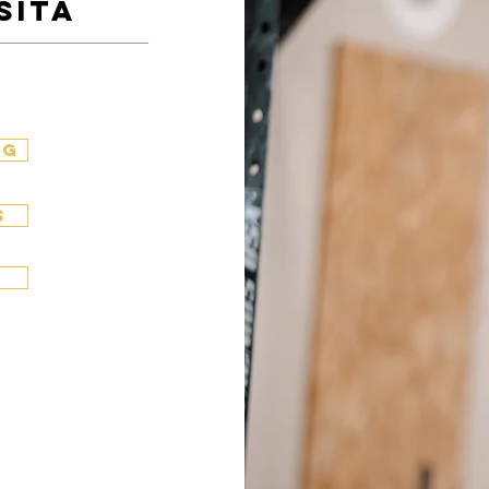
sità
NG
S